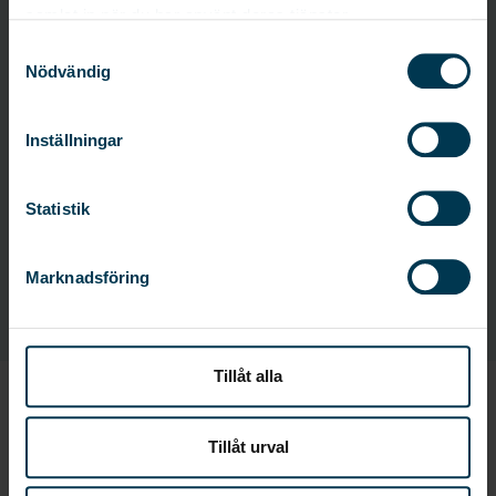
samlat in när du har använt deras tjänster.
Samtyckesval
Transparent kostnad
Nödvändig
En administrationsavgift tillkommer för den
anhöriga och varierar beroende på
Inställningar
betalningsmetod. För begravningsbyrån är
tjänsten kostnadsfri.
Statistik
Marknadsföring
Jag är intresserad av Min Gåvas lösningar
Tillåt alla
Alt 2 av 2:
Min Gåvas Allt-i-ett-lösning
Tillåt urval