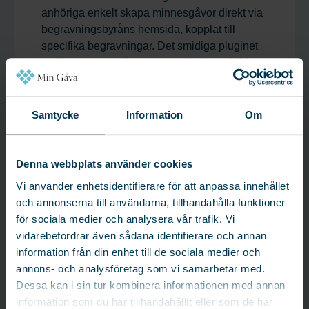
anhöriga enkelt skapa minnesgåvor direkt via
begravningsbyråns hemsida, kopplat till
specifika begravningar. Det smidiga pluginet
möjliggör personliga texter och minnesbilder.
Samtycke
Information
Om
Trygg hantering
Denna webbplats använder cookies
Betalningar hanteras säkert via Pennybridge
Vi använder enhetsidentifierare för att anpassa innehållet
och Ping Payments med kort eller Swish, och
och annonserna till användarna, tillhandahålla funktioner
kvitton skickas via Kivra eller e-post. De sköter
för sociala medier och analysera vår trafik. Vi
sedan utbetalningen till vald fond. Min Gåva
vidarebefordrar även sådana identifierare och annan
matchar gåvan med rätt mottagare och
information från din enhet till de sociala medier och
förmedlar minnesbladet till begravningsbyrån.
annons- och analysföretag som vi samarbetar med.
Dessa kan i sin tur kombinera informationen med annan
information som du har tillhandahållit eller som de har