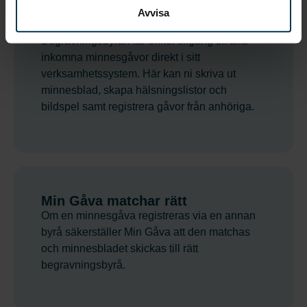
Avvisa
Hur det fungerar
Begravningsbyrån får enkel tillgång till alla
inkomna minnesgåvor direkt i sitt
verksamhetssystem. Här kan ni skriva ut
minnesblad, skapa hälsningslistor och
bildspel samt registrera gåvor från anhöriga.
Min Gåva matchar rätt
Om en minnesgåva registreras via en annan
byrå säkerställer Min Gåva att den matchas
och minnesbladet skickas till rätt
begravningsbyrå.