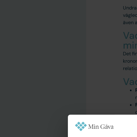
Undra
vägled
även 
Vad
mi
Det fi
kronor
relati
Va
Eti