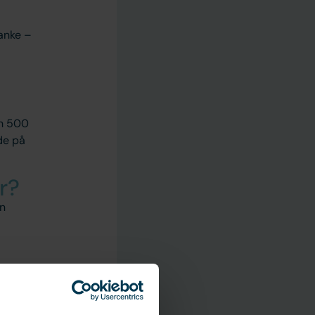
tanke –
ch 500
de på
r?
an
 inte