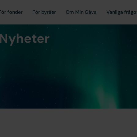
För fonder
För byråer
Om Min Gåva
Vanliga frågo
Nyheter