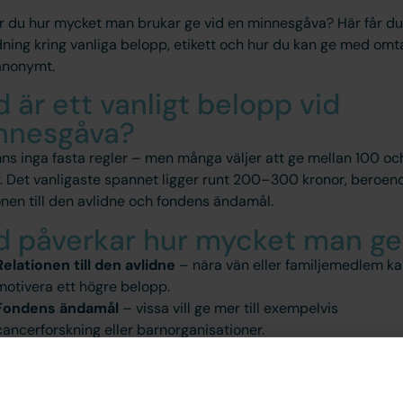
r du hur mycket man brukar ge vid en minnesgåva? Här får du
ning kring vanliga belopp, etikett och hur du kan ge med om
anonymt.
 är ett vanligt belopp vid
nnesgåva?
nns inga fasta regler – men många väljer att ge mellan 100 o
. Det vanligaste spannet ligger runt 200–300 kronor, beroen
onen till den avlidne och fondens ändamål.
d påverkar hur mycket man ge
Relationen till den avlidne
– nära vän eller familjemedlem k
motivera ett högre belopp.
Fondens ändamål
– vissa vill ge mer till exempelvis
cancerforskning eller barnorganisationer.
Egen ekonomi
– det viktigaste är att gåvan ges med omtanke,
hur mycket.
kett kring minnesgåvor