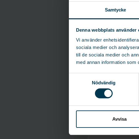
Samtycke
Denna webbplats använder 
Vi använder enhetsidentifierar
Ka
sociala medier och analysera 
Ja. Nä
till de sociala medier och a
med annan information som du 
Samtyckesval
Nödvändig
Sa
Det fi
oavset
spegla
Avvisa